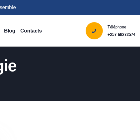
ensemble
Téléphone
Blog
Contacts
+257 68272574
gie