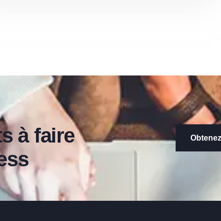
 à faire
Obtenez
ness