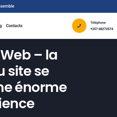
ensemble
Téléphone
g
Contacts
+257 68272574
 Web – la
 site se
 une énorme
rience